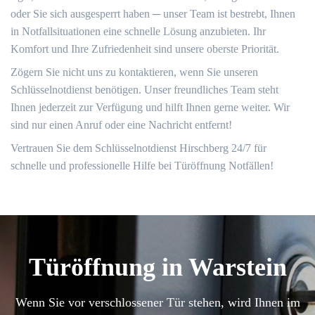
oder Sie sich ausgesperrt haben ─ unser Team ist bestrebt, Ihnen
in Notfallsituationen eine schnelle Lösung anzubieten.​ Ihr
Komfort und Ihre Zufriedenheit sind unsere oberste Priorität.​
Zögern Sie nicht uns zu kontaktieren, wenn Sie unseren
Schlüsselnotdienst benötigen.​ Unser freundliches Team steht
Ihnen jederzeit zur Verfügung und hilft Ihnen gerne weiter.​ Wir
sind nur einen Anruf oder eine Nachricht entfernt!​
Vertrauen Sie dem Schlüsselnotdienst Hirschberg 24/7 für
schnelle und professionelle Hilfe bei Türöffnung Notfällen!​
Türöffnung in Warstein
Wenn Sie vor verschlossener Tür stehen, wird Ihnen im